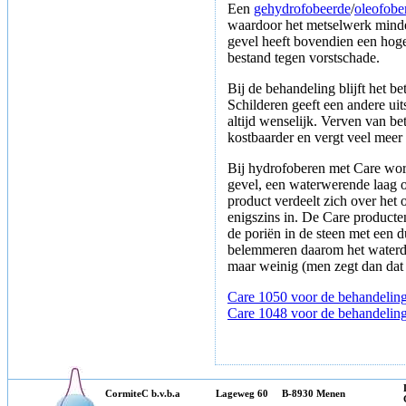
Een
gehydrofobeerde
/
oleofob
waardoor het metselwerk minder
gevel heeft bovendien een hoger
bestand tegen vorstschade.
Bij de behandeling blijft het b
Schilderen geeft een andere uits
altijd wenselijk. Verven van be
kostbaarder en vergt veel meer
Bij hydrofoberen met Care word
gevel, een waterwerende laag 
product verdeelt zich over het
enigszins in. De Care product
de poriën in de steen met een d
belemmeren daarom het waterd
maar weinig (men zegt dan dat 
Care 1050 voor de behandelin
Care 1048 voor de behandelin
CormiteC b.v.b.a
Lageweg 60 B-8930 Menen