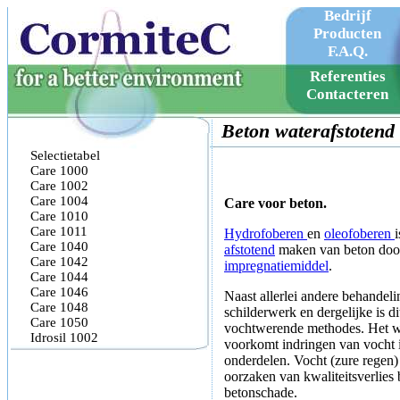
Bedrijf
Producten
F.A.Q.
Company
Referenties
Products
Contacteren
F.A.Q.
Beton waterafstotend
Selectietabel
Care 1000
Care 1002
Care 1004
Care voor beton.
Care 1010
Care 1011
Hydrofoberen
en
oleofoberen
Care 1040
afstotend
maken van beton doo
Care 1042
impregnatiemiddel
.
Care 1044
Care 1046
Naast allerlei andere behandel
Care 1048
schilderwerk en dergelijke is di
Care 1050
vochtwerende methodes. Het w
Idrosil 1002
voorkomt indringen van vocht 
onderdelen. Vocht (zure regen) 
oorzaken van kwaliteitsverlies 
betonschade.